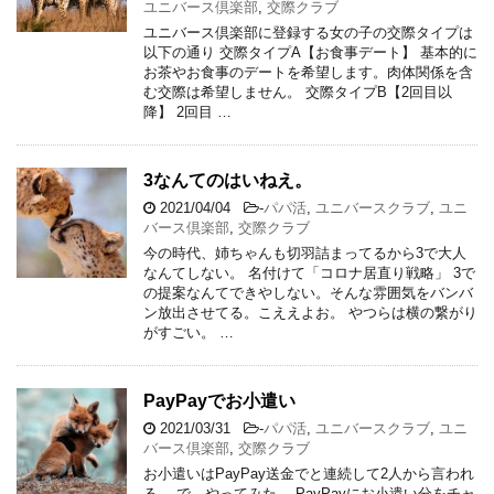
ユニバース倶楽部
,
交際クラブ
ユニバース倶楽部に登録する女の子の交際タイプは
以下の通り 交際タイプA【お食事デート】 基本的に
お茶やお食事のデートを希望します。肉体関係を含
む交際は希望しません。 交際タイプB【2回目以
降】 2回目 …
3なんてのはいねえ。
2021/04/04
-
パパ活
,
ユニバースクラブ
,
ユニ
バース倶楽部
,
交際クラブ
今の時代、姉ちゃんも切羽詰まってるから3で大人
なんてしない。 名付けて「コロナ居直り戦略」 3で
の提案なんてできやしない。そんな雰囲気をバンバ
ン放出させてる。こええよお。 やつらは横の繋がり
がすごい。 …
PayPayでお小遣い
2021/03/31
-
パパ活
,
ユニバースクラブ
,
ユニ
バース倶楽部
,
交際クラブ
お小遣いはPayPay送金でと連続して2人から言われ
る。 で、やってみた。 PayPayにお小遣い分をチャ