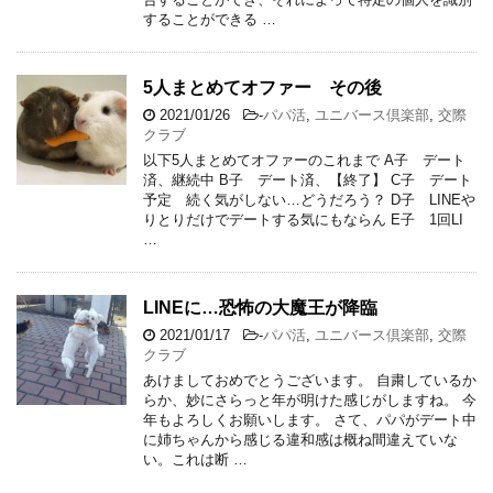
することができる …
5人まとめてオファー その後
2021/01/26
-
パパ活
,
ユニバース倶楽部
,
交際
クラブ
以下5人まとめてオファーのこれまで A子 デート
済、継続中 B子 デート済、【終了】 C子 デート
予定 続く気がしない…どうだろう？ D子 LINEや
りとりだけでデートする気にもならん E子 1回LI
…
LINEに…恐怖の大魔王が降臨
2021/01/17
-
パパ活
,
ユニバース倶楽部
,
交際
クラブ
あけましておめでとうございます。 自粛しているか
らか、妙にさらっと年が明けた感じがしますね。 今
年もよろしくお願いします。 さて、パパがデート中
に姉ちゃんから感じる違和感は概ね間違えていな
い。これは断 …