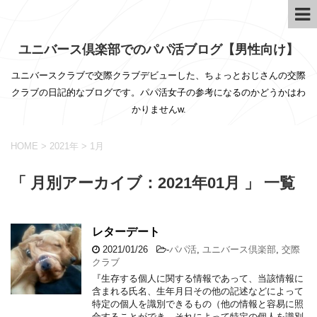
ユニバース倶楽部でのパパ活ブログ【男性向け】
ユニバースクラブで交際クラブデビューした、ちょっとおじさんの交際
クラブの日記的なブログです。パパ活女子の参考になるのかどうかはわ
かりませんw.
HOME
>
2021年
>
1月
「 月別アーカイブ：2021年01月 」 一覧
レターデート
2021/01/26
-
パパ活
,
ユニバース倶楽部
,
交際
クラブ
『生存する個人に関する情報であって、当該情報に
含まれる氏名、生年月日その他の記述などによって
特定の個人を識別できるもの（他の情報と容易に照
合することができ、それによって特定の個人を識別