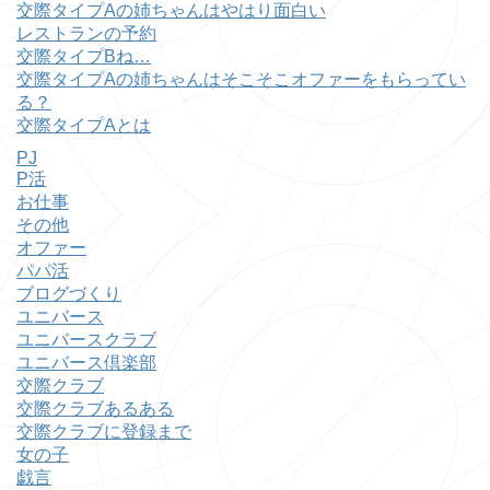
交際タイプAの姉ちゃんはやはり面白い
レストランの予約
交際タイプBね…
交際タイプAの姉ちゃんはそこそこオファーをもらってい
る？
交際タイプAとは
PJ
P活
お仕事
その他
オファー
パパ活
ブログづくり
ユニバース
ユニバースクラブ
ユニバース倶楽部
交際クラブ
交際クラブあるある
交際クラブに登録まで
女の子
戯言