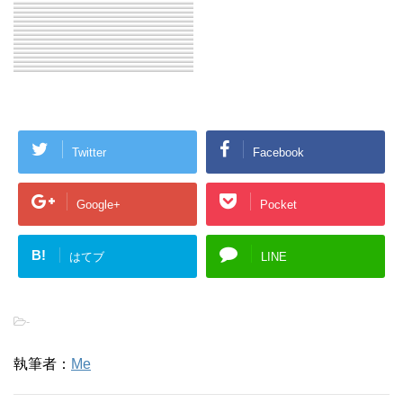
Twitter
Facebook
Google+
Pocket
B!
はてブ
LINE
-
執筆者：
Me