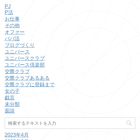
PJ
P活
お仕事
その他
オファー
パパ活
ブログづくり
ユニバース
ユニバースクラブ
ユニバース倶楽部
交際クラブ
交際クラブあるある
交際クラブに登録まで
女の子
戯言
未分類
面談
2023年4月