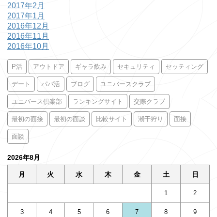
2017年2月
2017年1月
2016年12月
2016年11月
2016年10月
P活
アウトドア
ギャラ飲み
セキュリティ
セッティング
デート
パパ活
ブログ
ユニバースクラブ
ユニバース倶楽部
ランキングサイト
交際クラブ
最初の面接
最初の面談
比較サイト
潮干狩り
面接
面談
2026年8月
月
火
水
木
金
土
日
1
2
3
4
5
6
7
8
9