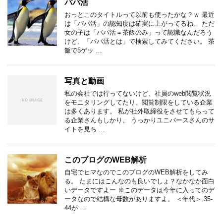
パパ活
おっとこのタイトルって以前も使ったかな？ｗ 最近
は「パパ活」の認知度は確実に上がってるね。 ただ
女の子は「パパ活＝茶飯のみ」って認識なんだろう
けど、「パパ活とは」で検索してみてください。 茶
飯で5ゲッ …
写真と動画
私の会社では行ってないけど、社員のweb閲覧状況
をモニタリングしてたり、閲覧制限をしている企業
は多くあります。 私が社外取締役をさせてもらって
る企業さんもしかり。 うっかりユニバースさんのサ
イトを見ち …
このブログのWEB解析
自宅でヒマなのでこのブログのWEB解析をしてみ
る。 たまにはこんなのも良いでしょ？なかなか面白
いデータですよー ※このデータは今年に入ってのデ
ータなので結構な母数がありますよ。 ＜年代＞ 35-
44が …