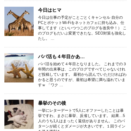
今日はヒマ
今日は仕事の予定がことごとくキャンセル 自分の
PCとポケットWi-Fiをネットカフェに持ち込み、仕
事してます（といいつつこのブログを改良中！） こ
のブログもだいぶ変更できたな。SEO対策も強化し
たし。 …
パパ活も４年目かあ…
パパ活を始めて４年目となりました。 これまでの３
年間の出来事は、このブログですべてじゃないけれ
ど投稿しています。 最初から読んでいただければわ
かると思うのですが、最初は希望に満ち溢れていま
すｗ 「ワク …
暴挙のその後
一挙にレターデートで5人にオファーしたことは暴
挙ですわ、まさに暴挙、反省しています。 結果…5
人のうち1人はまったく返信がありません。 このパ
ターンが続くとダメージが大きいです。１回ライン