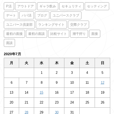
P活
アウトドア
ギャラ飲み
セキュリティ
セッティング
デート
パパ活
ブログ
ユニバースクラブ
ユニバース倶楽部
ランキングサイト
交際クラブ
最初の面接
最初の面談
比較サイト
潮干狩り
面接
面談
2020年7月
月
火
水
木
金
土
日
1
2
3
4
5
6
7
8
9
10
11
12
13
14
15
16
17
18
19
20
21
22
23
24
25
26
27
28
29
30
31