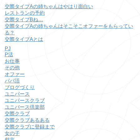
交際タイプAの姉ちゃんはやはり面白い
レストランの予約
交際タイプBね…
交際タイプAの姉ちゃんはそこそこオファーをもらってい
る？
交際タイプAとは
PJ
P活
お仕事
その他
オファー
パパ活
ブログづくり
ユニバース
ユニバースクラブ
ユニバース倶楽部
交際クラブ
交際クラブあるある
交際クラブに登録まで
女の子
戯言