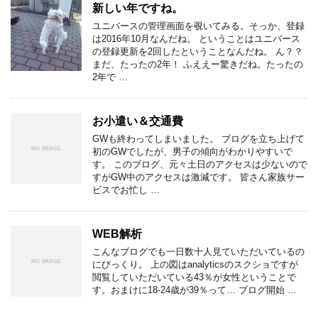
新しい年ですね。
ユニバースの管理画面を覗いてみる。そっか、登録
は2016年10月なんだね。 ということはユニバース
の登録更新を2回したということなんだね。 ん？？
まだ、たったの2年！ ふええー驚きだね。たったの
2年で …
お小遣い＆交通費
GWも終わってしまいました。 ブログを立ち上げて
初のGWでしたが、男子の傾向がわかりやすいで
す。 このブログ、元々土日のアクセスは少ないので
すがGW中のアクセスは激減です。 皆さん家族サー
ビスでお忙し …
WEB解析
こんなブログでも一日数十人見ていただいているの
にびっくり。 上の図はanalyticsのスクショですが
閲覧していただいている43％が女性ということで
す。おまけに18-24歳が39％って… ブログ開始 …