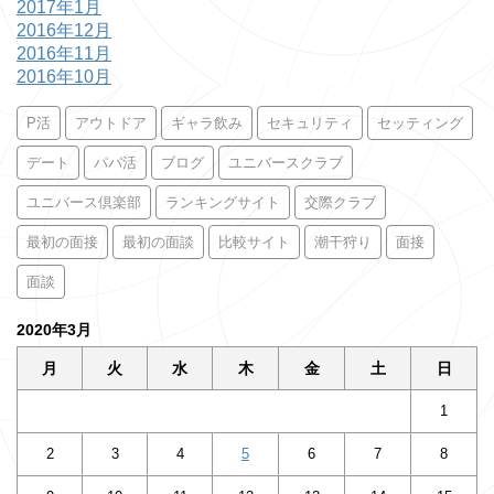
2017年1月
2016年12月
2016年11月
2016年10月
P活
アウトドア
ギャラ飲み
セキュリティ
セッティング
デート
パパ活
ブログ
ユニバースクラブ
ユニバース倶楽部
ランキングサイト
交際クラブ
最初の面接
最初の面談
比較サイト
潮干狩り
面接
面談
2020年3月
月
火
水
木
金
土
日
1
2
3
4
5
6
7
8