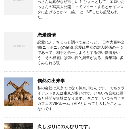
っさん写真がなぜ欲しい？ ひょっとして、エロいお
っさんの写真大公開！ってツイートするとかインス
タにあげるとか？（笑） とLINEしたら超怒られ
た。 …
恋愛感情
恋愛ねえ。ちょっと調べてみよっと。 日本大百科全
書(ニッポニカ)の解説 恋愛は男女の対人関係の一つ
であって、相手と合一しようとする強い愛情をい
う。その根底には強い性的興奮がある。青年期に多
くみられる現 …
偶然の出来事
私の会社は東京ではなく神奈川なんです。 でもクラ
イアントさんは東京が多いので、いちいち会社に帰
ると時間が無駄になります。 そこで、いつも同じネ
カフェのVIPルーム（VIPといっても大したことは
ないです …
久しぶりにのんびりです。