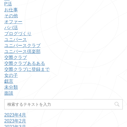
P活
お仕事
その他
オファー
パパ活
ブログづくり
ユニバース
ユニバースクラブ
ユニバース倶楽部
交際クラブ
交際クラブあるある
交際クラブに登録まで
女の子
戯言
未分類
面談
2023年4月
2023年2月
2022年3月