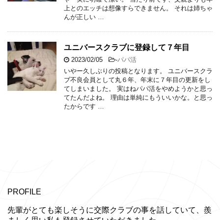
上とのエッチは想像すらできません。 それは姉ちゃ
んが正しい …
ユニバースクラブに登録して７年目
2023/02/05
-
パパ活
いやー久しぶりの投稿となります。 ユニバースクラ
ブ不良会員として丸６年、年末に７年目の更新をし
てしまいました。 実はねパパ活をやめようかと思っ
てたんだよね。 理由は単純にもういいかな。と思っ
たからです …
PROFILE
先輩がとても楽しそうに交際クラブの事を話していて、羨