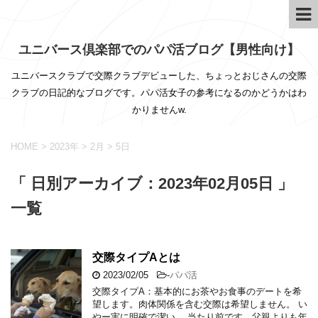
ユニバース倶楽部でのパパ活ブログ【男性向け】
ユニバースクラブで交際クラブデビューした、ちょっとおじさんの交際
クラブの日記的なブログです。パパ活女子の参考になるのかどうかはわ
かりませんw.
HOME
>
2023年
>
2月
>
5日
「 日別アーカイブ：2023年02月05日 」
一覧
交際タイプAとは
2023/02/05
-
パパ活
交際タイプA：基本的にお茶やお食事のデートを希
望します。肉体関係を含む交際は希望しません。 い
やー実に明確で潔い。 当たり前です、父親よりも年